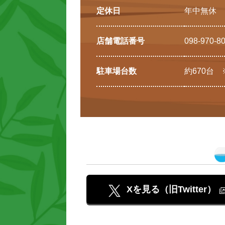
定休日
年中無休
店舗電話番号
098-970-8
駐車場台数
約670台
Xを見る（旧Twitter）