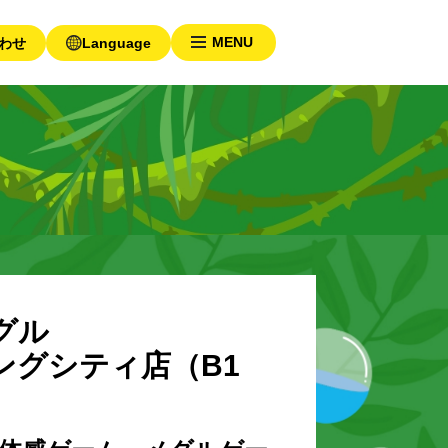
わせ
Language
グル
ングシティ店（B1