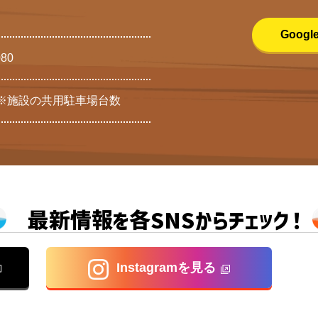
Goog
080
 ※施設の共用駐車場台数
最新情報を各SNSからチェック！
Instagramを見る