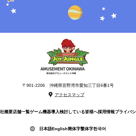
〒901-2206
沖縄県宜野湾市愛知三丁目6番1号
アクセスマップ
社概要
店舗一覧
ゲーム機器導入検討している皆様へ
採用情報
プライバシ
日本語
English
簡体字
繫体字
한국어