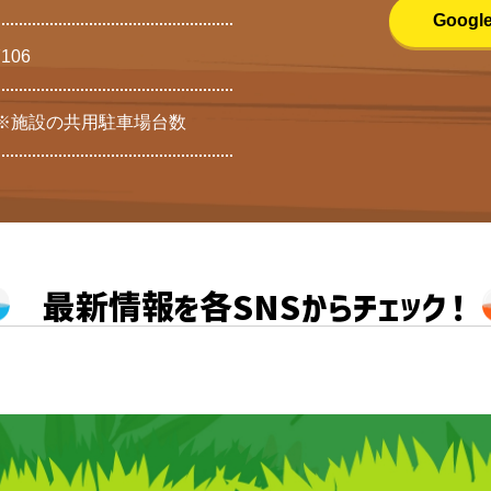
Goog
7106
 ※施設の共用駐車場台数
最新情報を各SNSからチェック！