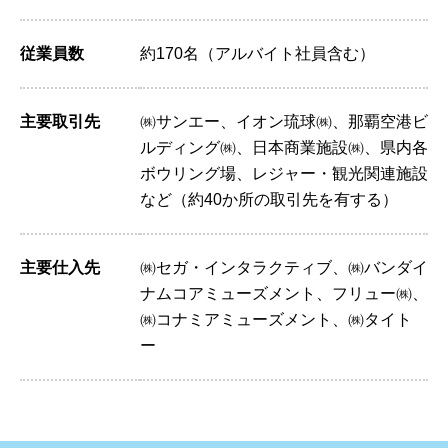
従業員数
約170名（アルバイト社員含む）
主要取引先
㈱サンエー、イオン琉球㈱、那覇空港ビ
ルディング㈱、日本商業施設㈱、県内各
ボウリング場、レジャー・観光関連施設
など（約40か所の取引先を有する）
主要仕入先
㈱セガ・インタラクティブ、㈱バンダイ
ナムコアミューズメント、フリュー㈱、
㈱コナミアミューズメント、㈱タイト
ー